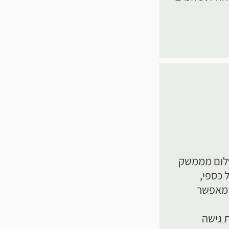
שלום מממשק
 כספי,
 מאפשר
 גישה