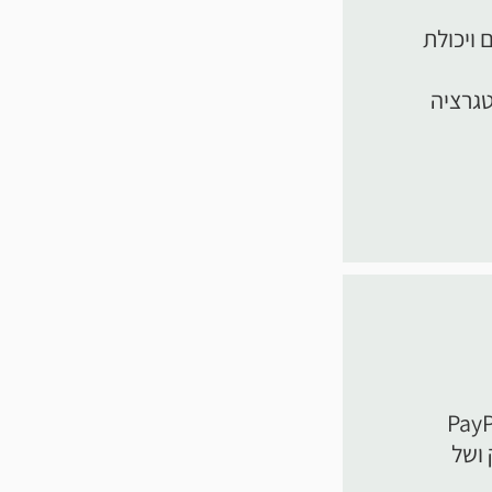
 ויכולת
טגרציה
 PayPal Commerce
 ושל