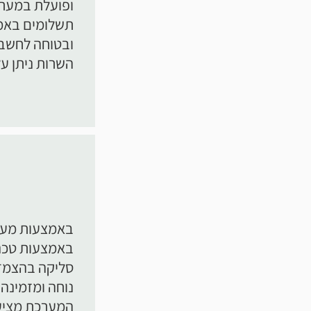
ופועלת במער
תשלומים באמצ
ובטוחה לחשבונ
השרות ניתן על
באמצעות טכנולוגיית EMV עם ר
סליקה בהצמדה
נוחה ומזמינה.