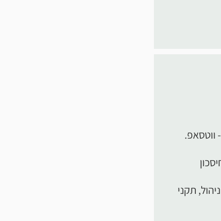
 ווטסאפ.
יסכון
הול, תקני