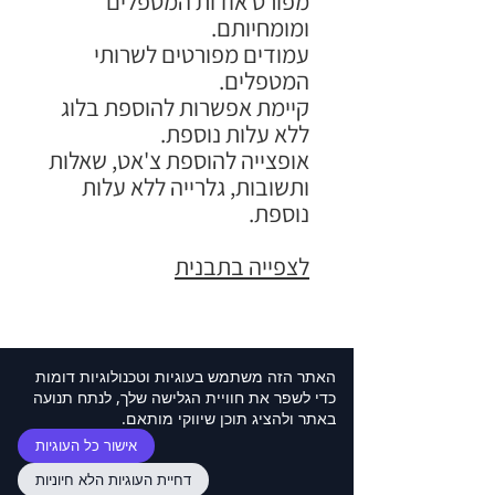
מפורט אודות המטפלים
ומומחיותם.
עמודים מפורטים לשרותי
המטפלים.
קיימת אפשרות להוספת בלוג
ללא עלות נוספת.
אופצייה להוספת צ'אט, שאלות
ותשובות, גלרייה ללא עלות
נוספת.
לצפייה בתבנית
האתר הזה משתמש בעוגיות וטכנולוגיות דומות
איך מזמינים תבנית WIX
כדי לשפר את חוויית הגלישה שלך, לנתח תנועה
בעברית:
באתר ולהציג תוכן שיווקי מותאם.
אישור כל העוגיות
בוחרים תבנית וויקס בעברית מהאתר, (זאת
שינויים בתבנית
דחיית העוגיות הלא חיוניות
שישר תפסה לכם את העין).