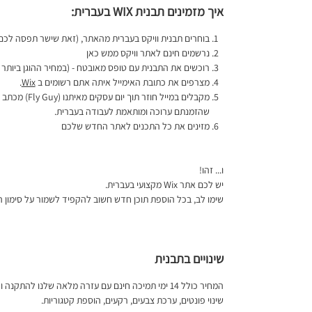
איך מזמינים תבנית WIX בעברית:
בוחרים תבנית וויקס בעברית מהאתר, (זאת שישר תפסה לכם 
נרשמים חינם לאתר וויקס ממש
כאן
רוכשים את התבנית עם טופס מאובטח - (במחיר ההוגן ביותר
מצרפים את כתובת האימייל איתה אתם רשומים ב
Wix
.
מקבלים במייל חוזר תוך יום עסקים מאיתנו (
Fly Guy
) מכתב 
שהזמנתם ערוכה ומותאמת לעבודה בעברית.
מזינים את כל התכנים לאתר החדש שלכם
ו... זהו!
יש לכם אתר
Wix
מקצועי בעברית.
שימו לב, בכל הוספת תוכן חדש חשוב להקפיד לשמור על סימון ה
שינויים בתבנית
המחיר כולל 14 ימי תמיכה חינם עם עזרה מלאה שלנו להתקנה ולהמשך ועד סבב שינויים אחד בתבנית כולל:
שינוי פונטים, ערכת צבעים, רקעים, הוספת קטגוריות.