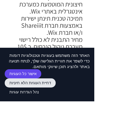
חיצונית המוטמעת כמערכת
אינטגרלית באתרי
Wix
.
תמיכה טכנית תינתן ישירות
באמצעות חברת
Shareiiit
ו/או חברת
Wix
.
מחיר התבנית לא כולל רישוי
מערכת ניהול הנכסים, כ 10$
בחודש)
האתר הזה משתמש בעוגיות וטכנולוגיות דומות
כדי לשפר את חוויית הגלישה שלך, לנתח תנועה
לצפייה בתבנית
באתר ולהציג תוכן שיווקי מותאם.
אישור כל העוגיות
דחיית העוגיות הלא חיוניות
איך מזמינים תבנית WIX
נהל הגדרות עוגיות
בעברית:
בוחרים תבנית וויקס בעברית מהאתר, (זאת
שינויים בתבנית
שישר תפסה לכם את העין).
נרשמים חינם לאתר וויקס ממש
כאן
המחיר כולל 14 ימי תמיכה חינם עם עזרה מלאה