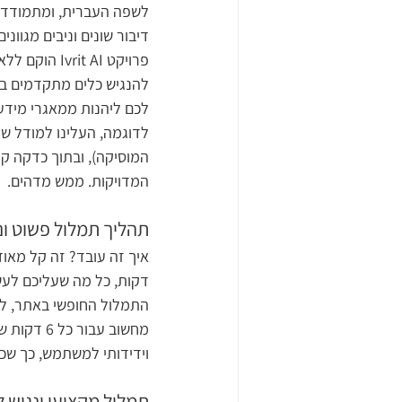
לשפה העברית, ומתמודד ב
דיבור שונים וניבים מגוונים.
פרויקט vrit AI
להנגיש כלים מתקדמים ב
לכם ליהנות ממאגרי מידע 
לדוגמה, העלינו למודל שיר
המוסיקה), ובתוך כדקה קי
המדויקות. ממש מדהים.
תהליך תמלול פשוט ונ
דקות, כל מה שעליכם לעש
התמלול החופשי באתר, לה
וידידותי למשתמש, כך שכ
תמלול מקצועי ונגיש ל