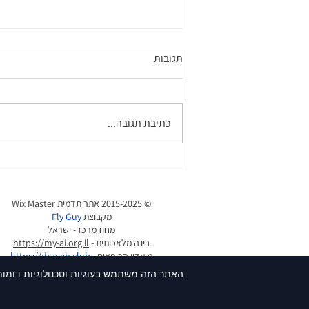
תגובות
כתיבת תגובה...
פתיחת הרשאות באתר וויקס
© 2015-2025 אתר תדמית
Wix Master
מקבוצת
Fly Guy
מחוז מרכז - ישראל
בינה מלאכותית -
https://my-ai.org.il
מועדון הרופאים -
https://dr-web.club
סליקת אשראי -
https://get-pay.co.il
האתר הזה משתמש בעוגיות וטכנולוגיות דומות 
גיא ברנע -
ttps://guy.co.il
h