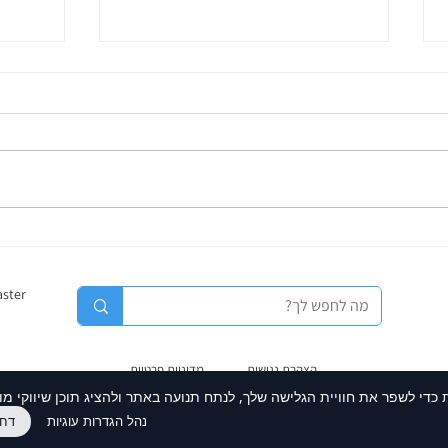
איך לשפר קידום אתרים SEO באתר
בניית 
וויקס?
שצריך
הצהרת נגישות
מדיניות פרטיות
תקנון אתר
|
תקנון לקוחות
כדי לשפר את חוויית הגלישה שלך, לנתח תנועה באתר ולהציג תוכן שיווקי מ
ט.ל.ח.
נהל הגדרות עוגיות
דחי