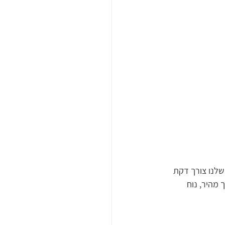
לנו צורך דקת 
שך כ-5 דקות בלבד. התהליך מהיר, נוח 