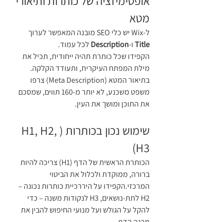
אופטימיזציה של כותרות ותיאורי 
מטא
ל-Wix יש כלי SEO מובנה המאפשר לערוך 
Title
 ו-
Description
 לכל עמוד.
הקפידו שכל כותרת תהיה ייחודית, תכיל את 
מילת המפתח העיקרית, ותעודד הקלקה.
בתיאור המטא (Meta Description) צרפו 
משפט משכנע, לא יותר מ-160 תווים, שמסכם 
את התוכן ומושך את העין.
שימוש נכון בכותרות (H1, H2, 
H3)
הכותרת הראשית של הדף (H1) צריכה להיות 
ברורה, ממוקדת ולכלול את הביטוי 
המרכזי.הקפידו על היררכיית כותרות נכונה – 
H2 לתת-נושאים, H3 לנקודות משנה – כדי 
להקל על הגולש ועל מנועי החיפוש להבין את 
מבנה הדף.