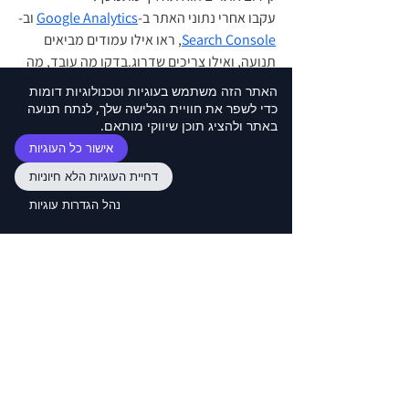
עקבו אחרי נתוני האתר ב-
Google Analytics
 וב-
Search Console
, ראו אילו עמודים מביאים 
תנועה, ואילו צריכים שדרוג.בדקו מה עובד, מה 
פחות – והמשיכו לייעל.
האתר הזה משתמש בעוגיות וטכנולוגיות דומות
כדי לשפר את חוויית הגלישה שלך, לנתח תנועה
באתר ולהציג תוכן שיווקי מותאם.
לסיכום: 
אתר Wix יכול להתברג גבוה בגוגל אם 
מקפידים על בניית תוכן איכותי, אופטימיזציה 
אישור כל העוגיות
טכנית, ומעקב מתמיד אחר ביצועי האתר.
דחיית העוגיות הלא חיוניות
אם תרצו, נוכל ליישם עבורכם את כל שלבי 
נהל הגדרות עוגיות
הקידום – משלב ניתוח מילות המפתח ועד 
אופטימיזציה מלאה – כדי שהאתר שלכם לא רק 
ייראה טוב, אלא גם יימצא בקלות.
צרו איתנו קשר
 עוד היום.