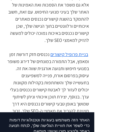
אלא גם משפר את הסמכות ואת האמינות של 
האתר שלך בעיני מנועי החיפוש. עם זאת, חשוב 
להתמקד בהשגת קישורים נכנסים מאתרים 
איכותיים ורלוונטיים בתוך הנישה שלך, שכן 
קישורים נכנסים באיכות נמוכה יכולים למעשה 
להזיק למאמצי SEO שלך.
בניית פרופיל קישורים
 נכנסים חזק דורשת זמן 
ומאמץ, אבל התמורה במונחים של דירוג משופר 
במנועי חיפוש ותנועה אורגנית שווה את זה. 
עיסוק בפרסום אורח, פנייה למשפיענים 
בתעשייה שלך והשתתפות בקהילות מקוונות 
יכולים לעזור לך לאבטח קישורים נכנסים בעלי 
ערך. בנוסף, יצירת תוכן איכותי וניתן לשיתוף 
שמושך באופן טבעי קישורים נכנסים היא דרך 
מצוינת להגביר את מאמצי ה-SEO שלך. זכור 
שהאיכות של קישורים נכנסים חשובה יותר 
האתר הזה משתמש בעוגיות וטכנולוגיות דומות
מהכמות, אז תעדוף בניית קשרים עם אתרים 
כדי לשפר את חוויית הגלישה שלך, לנתח תנועה
באתר ולהציג תוכן שיווקי מותאם.