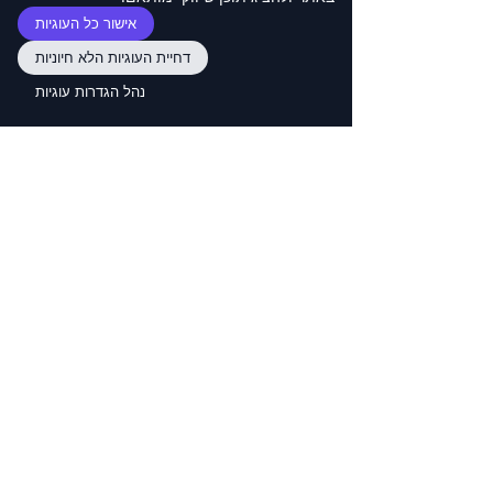
סמכותיים שיכולים לספק קישורים בעלי ערך 
אישור כל העוגיות
לתוכן שלך.
דחיית העוגיות הלא חיוניות
שליטה ב
אופטימיזציה של SEO
 לאתר התדמית 
נהל הגדרות עוגיות
שלך ב-Wix דורשת הבנה ויישום של אסטרטגיות 
מפתח. על ידי התמקדות במחקר מילות מפתח, 
יצירת תוכן בעל ערך, אופטימיזציה של תמונות 
ובניית קישורים נכנסים איכותיים, אתה יכול 
לשפר משמעותית את הנוכחות המקוונת שלך 
ולמשוך תנועה ממוקדת יותר לאתר שלך. זכור, 
קידום אתרים הוא תהליך מתמשך, כך שעדכון 
ואופטימיזציה של האתר שלך באופן קבוע 
לקידום אתרים חיוניים לצמיחה מתמשכת.