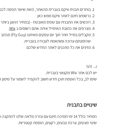
בוחרים תבנית וויקס בעברית מהאתר, (זאת שישר תפסה לכם 
נרשמים חינם לאתר וויקס ממש
כאן
רוכשים את התבנית עם טופס מאובטח - (במחיר ההוגן ביותר
מצרפים את כתובת האימייל איתה אתם רשומים ב
Wix
.
מקבלים במייל חוזר תוך יום עסקים מאיתנו (
Fly Guy
) מכתב 
שהזמנתם ערוכה ומותאמת לעבודה בעברית.
מזינים את כל התכנים לאתר החדש שלכם
ו... זהו!
יש לכם אתר
Wix
מקצועי בעברית.
שימו לב, בכל הוספת תוכן חדש חשוב להקפיד לשמור על סימון ה
שינויים בתבנית
המחיר כולל 14 ימי תמיכה חינם עם עזרה מלאה שלנו להתקנה ולהמשך ועד סבב שינויים אחד בתבנית כולל:
שינוי פונטים, ערכת צבעים, רקעים, הוספת קטגוריות.